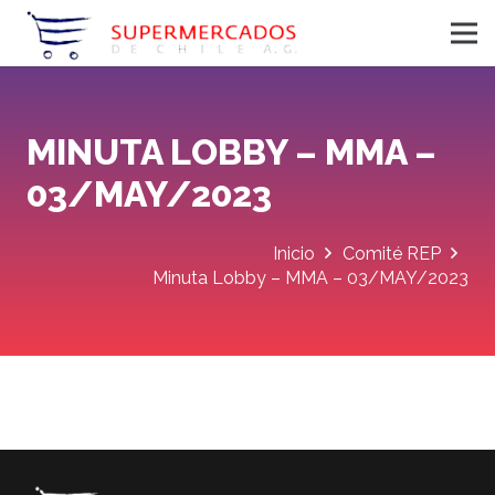
MINUTA LOBBY – MMA –
03/MAY/2023
Inicio
Comité REP
Minuta Lobby – MMA – 03/MAY/2023